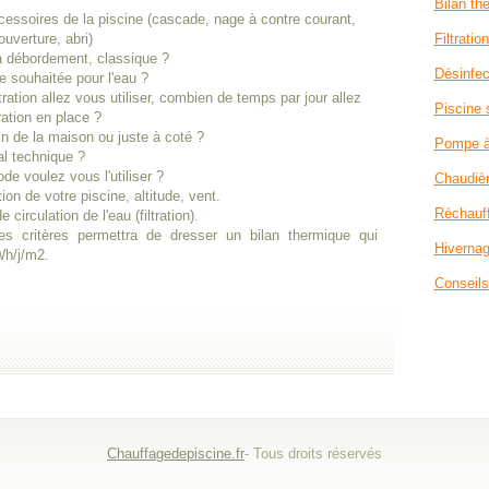
Bilan th
essoires de la piscine (cascade, nage à contre courant,
ouverture, abri)
Filtratio
 à débordement, classique ?
Désinfec
e souhaitée pour l'eau ?
tration allez vous utiliser, combien de temps par jour allez
Piscine 
ration en place ?
oin de la maison ou juste à coté ?
Pompe à
l technique ?
ode voulez vous l'utiliser ?
Chaudièr
ion de votre piscine, altitude, vent.
Réchauff
 circulation de l'eau (filtration).
s critères permettra de dresser un bilan thermique qui
Hivernag
Wh/j/m2.
Conseils
Chauffagedepiscine.fr
- Tous droits réservés