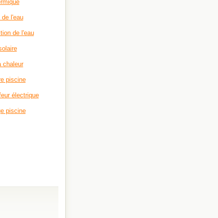
ermique
n de l'eau
tion de l'eau
solaire
 chaleur
e piscine
eur électrique
e piscine