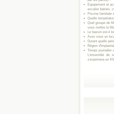
Equipement et acc
escalier balnéo, c
Piscine familiale
Quelle températur
Quel groupe de fil
vous mettre la filt
Le bassin est-il l
Avez vous un loca
Durant quelle péri
Région d'implantat
Temps journalier de
L'ensemble de se
s'exprimera en K